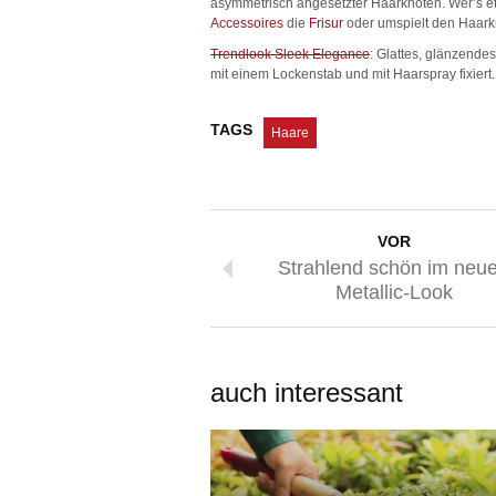
asymmetrisch angesetzter Haarknoten. Wer’s et
Accessoires
die
Frisur
oder umspielt den Haark
Trendlook Sleek Elegance
: Glattes, glänzend
mit einem Lockenstab und mit Haarspray fixiert.
TAGS
Haare
VOR
Strahlend schön im neu
Metallic-Look
auch interessant