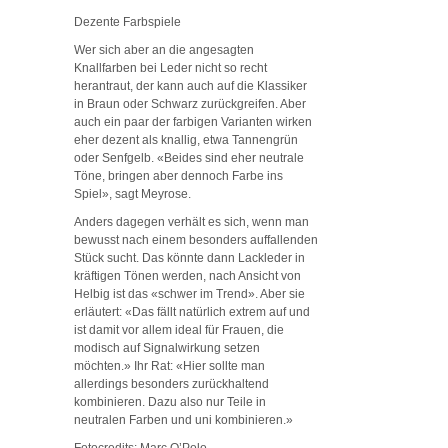
Dezente Farbspiele
Wer sich aber an die angesagten
Knallfarben bei Leder nicht so recht
herantraut, der kann auch auf die Klassiker
in Braun oder Schwarz zurückgreifen. Aber
auch ein paar der farbigen Varianten wirken
eher dezent als knallig, etwa Tannengrün
oder Senfgelb. «Beides sind eher neutrale
Töne, bringen aber dennoch Farbe ins
Spiel», sagt Meyrose.
Anders dagegen verhält es sich, wenn man
bewusst nach einem besonders auffallenden
Stück sucht. Das könnte dann Lackleder in
kräftigen Tönen werden, nach Ansicht von
Helbig ist das «schwer im Trend». Aber sie
erläutert: «Das fällt natürlich extrem auf und
ist damit vor allem ideal für Frauen, die
modisch auf Signalwirkung setzen
möchten.» Ihr Rat: «Hier sollte man
allerdings besonders zurückhaltend
kombinieren. Dazu also nur Teile in
neutralen Farben und uni kombinieren.»
Fotocredits: Marc O’Polo