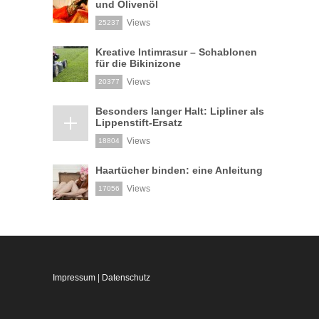
und Olivenöl
Views
25237
Kreative Intimrasur – Schablonen
für die Bikinizone
Views
20377
Besonders langer Halt: Lipliner als
Lippenstift-Ersatz
Views
18804
Haartücher binden: eine Anleitung
Views
17056
Impressum
|
Datenschutz