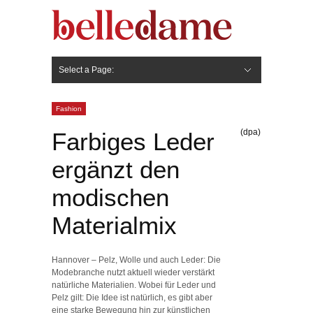
Select a Page:
Hide Navigation
Gesicht
Anti-Aging
Make Up
Pflege
Nägel
Haare
Frisuren
Pflege
Stylingprodukte
Körper
Fashion
Fashion
(dpa)
Farbiges Leder
ergänzt den
modischen
Materialmix
Hannover – Pelz, Wolle und auch Leder: Die
Modebranche nutzt aktuell wieder verstärkt
natürliche Materialien. Wobei für Leder und
Pelz gilt: Die Idee ist natürlich, es gibt aber
eine starke Bewegung hin zur künstlichen