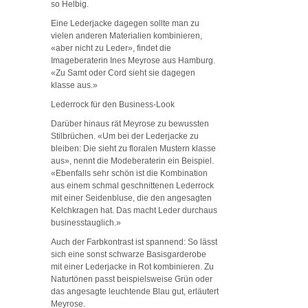
so Helbig.
Eine Lederjacke dagegen sollte man zu
vielen anderen Materialien kombinieren,
«aber nicht zu Leder», findet die
Imageberaterin Ines Meyrose aus Hamburg.
«Zu Samt oder Cord sieht sie dagegen
klasse aus.»
Lederrock für den Business-Look
Darüber hinaus rät Meyrose zu bewussten
Stilbrüchen. «Um bei der Lederjacke zu
bleiben: Die sieht zu floralen Mustern klasse
aus», nennt die Modeberaterin ein Beispiel.
«Ebenfalls sehr schön ist die Kombination
aus einem schmal geschnittenen Lederrock
mit einer Seidenbluse, die den angesagten
Kelchkragen hat. Das macht Leder durchaus
businesstauglich.»
Auch der Farbkontrast ist spannend: So lässt
sich eine sonst schwarze Basisgarderobe
mit einer Lederjacke in Rot kombinieren. Zu
Naturtönen passt beispielsweise Grün oder
das angesagte leuchtende Blau gut, erläutert
Meyrose.