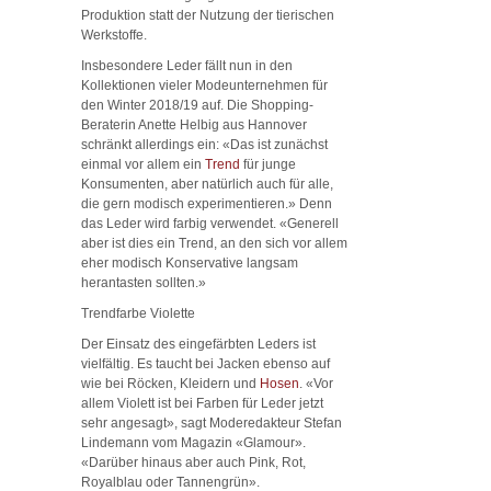
Produktion statt der Nutzung der tierischen
Werkstoffe.
Insbesondere Leder fällt nun in den
Kollektionen vieler Modeunternehmen für
den Winter 2018/19 auf. Die Shopping-
Beraterin Anette Helbig aus Hannover
schränkt allerdings ein: «Das ist zunächst
einmal vor allem ein
Trend
für junge
Konsumenten, aber natürlich auch für alle,
die gern modisch experimentieren.» Denn
das Leder wird farbig verwendet. «Generell
aber ist dies ein Trend, an den sich vor allem
eher modisch Konservative langsam
herantasten sollten.»
Trendfarbe Violette
Der Einsatz des eingefärbten Leders ist
vielfältig. Es taucht bei Jacken ebenso auf
wie bei Röcken, Kleidern und
Hosen
. «Vor
allem Violett ist bei Farben für Leder jetzt
sehr angesagt», sagt Moderedakteur Stefan
Lindemann vom Magazin «Glamour».
«Darüber hinaus aber auch Pink, Rot,
Royalblau oder Tannengrün».