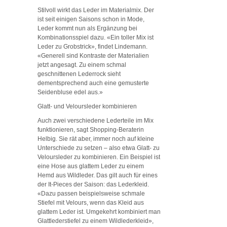
Stilvoll wirkt das Leder im Materialmix. Der
ist seit einigen Saisons schon in Mode,
Leder kommt nun als Ergänzung bei
Kombinationsspiel dazu. «Ein toller Mix ist
Leder zu Grobstrick», findet Lindemann.
«Generell sind Kontraste der Materialien
jetzt angesagt. Zu einem schmal
geschnittenen Lederrock sieht
dementsprechend auch eine gemusterte
Seidenbluse edel aus.»
Glatt- und Veloursleder kombinieren
Auch zwei verschiedene Lederteile im Mix
funktionieren, sagt Shopping-Beraterin
Helbig. Sie rät aber, immer noch auf kleine
Unterschiede zu setzen – also etwa Glatt- zu
Veloursleder zu kombinieren. Ein Beispiel ist
eine Hose aus glattem Leder zu einem
Hemd aus Wildleder. Das gilt auch für eines
der It-Pieces der Saison: das Lederkleid.
«Dazu passen beispielsweise schmale
Stiefel mit Velours, wenn das Kleid aus
glattem Leder ist. Umgekehrt kombiniert man
Glattlederstiefel zu einem Wildlederkleid»,