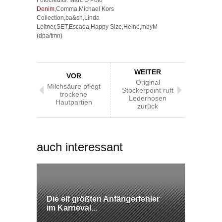
Denim
,Comma,Michael Kors
Collection,ba&sh,Linda
Leitner,SET,Escada,Happy Size,Heine,mbyM
(dpa/tmn)
WEITER
VOR
Original
Milchsäure pflegt
Stockerpoint ruft
trockene
Lederhosen
Hautpartien
zurück
auch interessant
Die elf größten Anfängerfehler
im Karneval...