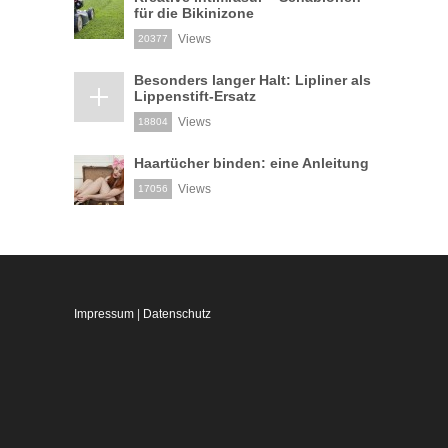
für die Bikinizone
Views
20377
Besonders langer Halt: Lipliner als
Lippenstift-Ersatz
Views
18804
Haartücher binden: eine Anleitung
Views
17056
Impressum
|
Datenschutz