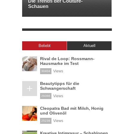
Die Trends der Couture-
Schauen
Beliebt
Aktuell
Rival de Loop: Rossmann-
Hausmarke im Test
Views
30404
Beautytipps für die
Schwangerschaft
Views
29366
Cleopatra Bad mit Milch, Honig
und Olivenöl
Views
25238
Kreative Intimrasur – Schablonen