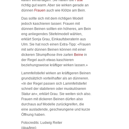
richtig gut warm. Aber sie wirken gerade an
dünnen
Frauen
auch wie Klötze am Bein.
Das sollte sich mit dem richtigen Modell
jedoch kaschieren lassen: Frauen mit
dünnen Beinen sollten ein höheres, am Bein
eng anliegendes Stiefelmodell wählen,
erklärt Sonja Grau, Einkaufsberaterin aus
Ulm. Sie hat noch einen Extra-Tipp: «Frauen
mit sehr dünnen Beinen können mit einer
dickeren Strumpfhose ihre zarten
Beine
in
der Regel auch etwas kaschieren
beziehungsweise kräftiger wirken lassen.»
Lammfellstiefel wirken an kräftigeren Beinen
grundsätzlich vorteilhafter als an dünneren.
«In der Regel passen sich Lammfellstiefel
schnell der stabileren oder muskulöseren
Statur an», erklärt Grau. Sie weiten sich also.
Frauen mit dickeren Beinen dürfen also
durchaus auf Modelle zurückgreifen, die
eine ausladende, geschwungene und kurze
Öffnung haben.
Fotocredits: Ludwig Reiter
(dpa/tmn)