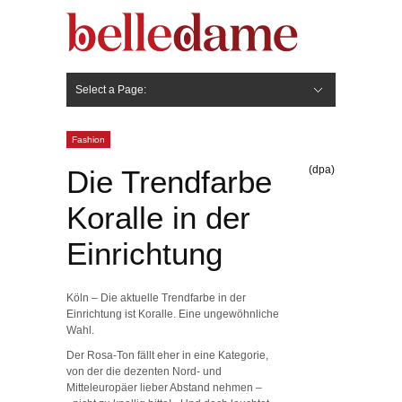
Select a Page:
Hide Navigation
Gesicht
Anti-Aging
Make Up
Pflege
Nägel
Haare
Frisuren
Pflege
Stylingprodukte
Körper
Fashion
Fashion
(dpa)
Die Trendfarbe
Koralle in der
Einrichtung
Köln – Die aktuelle Trendfarbe in der
Einrichtung ist Koralle. Eine ungewöhnliche
Wahl.
Der Rosa-Ton fällt eher in eine Kategorie,
von der die dezenten Nord- und
Mitteleuropäer lieber Abstand nehmen –