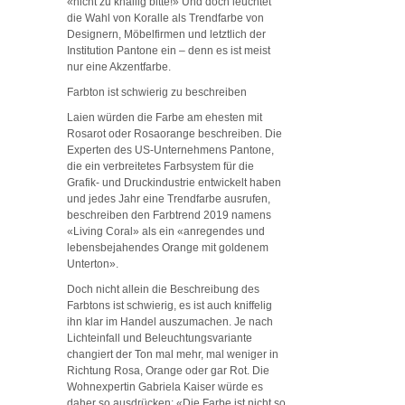
«nicht zu knallig bitte!» Und doch leuchtet
die Wahl von Koralle als Trendfarbe von
Designern, Möbelfirmen und letztlich der
Institution Pantone ein – denn es ist meist
nur eine Akzentfarbe.
Farbton ist schwierig zu beschreiben
Laien würden die Farbe am ehesten mit
Rosarot oder Rosaorange beschreiben. Die
Experten des US-Unternehmens Pantone,
die ein verbreitetes Farbsystem für die
Grafik- und Druckindustrie entwickelt haben
und jedes Jahr eine Trendfarbe ausrufen,
beschreiben den Farbtrend 2019 namens
«Living Coral» als ein «anregendes und
lebensbejahendes Orange mit goldenem
Unterton».
Doch nicht allein die Beschreibung des
Farbtons ist schwierig, es ist auch kniffelig
ihn klar im Handel auszumachen. Je nach
Lichteinfall und Beleuchtungsvariante
changiert der Ton mal mehr, mal weniger in
Richtung Rosa, Orange oder gar Rot. Die
Wohnexpertin Gabriela Kaiser würde es
daher so ausdrücken: «Die Farbe ist nicht so