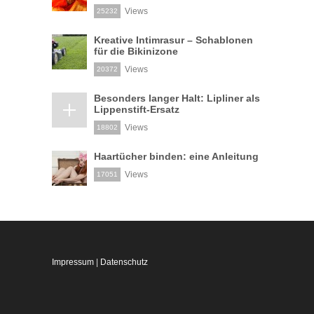
Views
25232
Kreative Intimrasur – Schablonen
für die Bikinizone
Views
20372
Besonders langer Halt: Lipliner als
Lippenstift-Ersatz
Views
18802
Haartücher binden: eine Anleitung
Views
17051
Impressum
|
Datenschutz