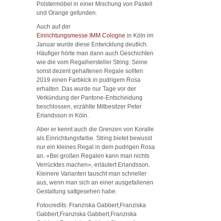
Polstermöbel in einer Mischung von Pastell
und Orange gefunden.
Auch auf der
Einrichtungsmesse IMM Cologne
in Köln im
Januar wurde diese Entwicklung deutlich.
Häufiger hörte man dann auch Geschichten
wie die vom Regalhersteller String: Seine
sonst dezent gehaltenen Regale sollten
2019 einen Farbkick in pudrigem Rosa
erhalten. Das wurde nur Tage vor der
Verkündung der Pantone-Entscheidung
beschlossen, erzählte Mitbesitzer Peter
Erlandsson in Köln.
Aber er kennt auch die Grenzen von Koralle
als Einrichtungsfarbe. String bietet bewusst
nur ein kleines Regal in dem pudrigen Rosa
an. «Bei großen Regalen kann man nichts
Verrücktes machen», erläutert Erlandsson.
Kleinere Varianten tauscht man schneller
aus, wenn man sich an einer ausgefallenen
Gestaltung sattgesehen habe.
Fotocredits: Franziska Gabbert,Franziska
Gabbert,Franziska Gabbert,Franziska