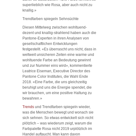
superlieblich wie Rosa, aber auch nicht zu
knallig.»
Trendfarben spiegeln Sehnsüchte
Diesen Mittelweg zwischen wohltuend-
dezent und knallig-strahlend haben auch die
Pantone-Experten in ihren Analysen von
gesellschaftlichen Entwicklungen
festgestellt. «Es überrascht uns nicht, dass in
weltweit unsicheren Zeiten eine warme und
wohltuende Farbe an Bedeutung gewinnt
und zur Nummer eins wird», kommentierte
Leatrice Eiseman, Executive Director des
Pantone Color Institutes, die Wahl Ende
2018. «Eine Farbe, die uns gleichzeitig
beruhigt und uns die Energie spendet, die
wir brauchen, um eine positive Haltung zu
bewahren.»
Trends
und Trendfarben spiegeln wieder,
was die Menschen bewegt und wonach sie
sich sehnen. So etwas entwickelt sich nicht
plötzlich – was wiederum zeigt, warum die
Farbpalette Rosa nicht 2019 urplötzlich im
Handel auftaucht. Man kann davon