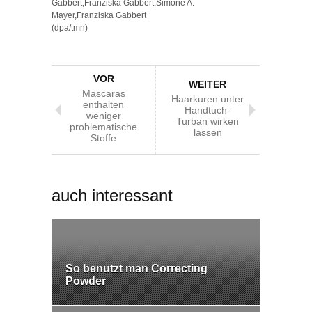
Gabbert,Franziska Gabbert,Simone A.
Mayer,Franziska Gabbert
(dpa/tmn)
VOR
WEITER
Mascaras
Haarkuren unter
enthalten
Handtuch-
weniger
Turban wirken
problematische
lassen
Stoffe
auch interessant
So benutzt man Correcting
Powder