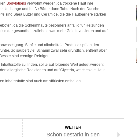
eien
Bodylotions
verwöhnt werden, da trockene Haut ihre
ider sind lange und heiße Bäder dann Tabu. Nach der Dusche
toffe sind Shea Butter und Ceramide, die die Hautbarriere stärken
geboten, da die Schleimhäute besonders anfällig für Reizungen
 also der gesundheit zuliebe etwas mehr Geld investieren und auf
chonwaschgang. Sanfte und alkoholfreie Produkte spülen den
nter. So säubert viel Schaum zwar sehr gründlich, entfernt aber
 Besser sind cremige Reiniger.
 Inhaltsstoffe zu finden, sollte auf folgende Wert gelegt werden:
ndert allergische Reaktionen und auf Glycerin, welches die Haut
n Inhaltsstoffe sind auch am stärksten enthalten.
WEITER
Schön gestärkt in den