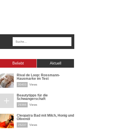
Beliebt
Aktuell
Rival de Loop: Rossmann-
Hausmarke im Test
30403
Views
Beautytipps für die
Schwangerschaft
29366
Views
Cleopatra Bad mit Milch, Honig und
Olivenöl
25237
Views