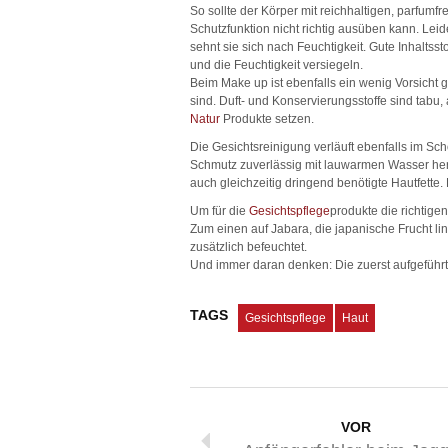
So sollte der Körper mit reichhaltigen, parfumfr
Schutzfunktion nicht richtig ausüben kann. Le
sehnt sie sich nach Feuchtigkeit. Gute Inhaltss
und die Feuchtigkeit versiegeln.
Beim Make up ist ebenfalls ein wenig Vorsicht 
sind. Duft- und Konservierungsstoffe sind tabu,
Natur
Produkte setzen.
Die Gesichtsreinigung verläuft ebenfalls im S
Schmutz zuverlässig mit lauwarmen Wasser heru
auch gleichzeitig dringend benötigte Hautfette.
Um für die
Gesichtspflege
produkte die richtigen
Zum einen auf Jabara, die japanische Frucht li
zusätzlich befeuchtet.
Und immer daran denken: Die zuerst aufgeführte
TAGS
Gesichtspflege
Haut
VOR