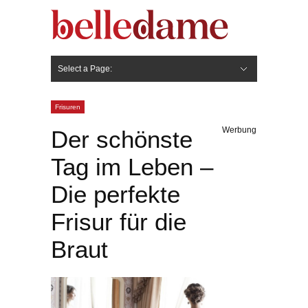
Select a Page:
Hide Navigation
Gesicht
Anti-Aging
Make Up
Pflege
Nägel
Haare
Frisuren
Pflege
Stylingprodukte
Körper
Fashion
Frisuren
Werbung
Der schönste
Tag im Leben –
Die perfekte
Frisur für die
Braut