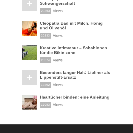
Schwangerschaft
Views
29363
Cleopatra Bad mit Milch, Honig
und Olivenöl
Views
25233
Kreative Intimrasur – Schablonen
für die Bikinizone
Views
20374
Besonders langer Halt: Lipliner als
Lippenstift-Ersatz
Views
18802
Haartücher binden: eine Anleitung
Views
17053