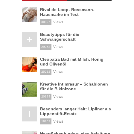
Rival de Loop: Rossmann-
Hausmarke im Test
Views
30397
Beautytipps für die
Schwangerschaft
Views
29363
Cleopatra Bad mit Milch, Honig
und Olivenöl
Views
25232
Kreative Intimrasur – Schablonen
für die Bikinizone
Views
20374
Besonders langer Halt: Lipliner als
Lippenstift-Ersatz
Views
18802
Haartücher binden: eine Anleitung