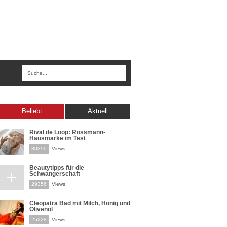
Beliebt
Aktuell
Rival de Loop: Rossmann-
Hausmarke im Test
30390
Views
Beautytipps für die
Schwangerschaft
29356
Views
Cleopatra Bad mit Milch, Honig und
Olivenöl
25228
Views