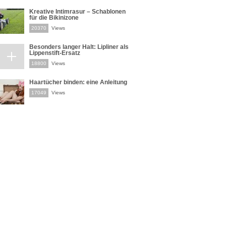
Kreative Intimrasur – Schablonen
für die Bikinizone
20370
Views
Besonders langer Halt: Lipliner als
Lippenstift-Ersatz
18800
Views
Haartücher binden: eine Anleitung
17049
Views