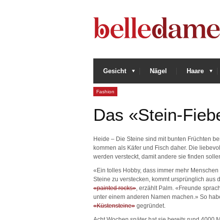
Gesicht
Nägel
Haare
Fashion
Das «Stein-Fiebe
Heide – Die Steine sind mit bunten Früchten b
kommen als Käfer und Fisch daher. Die liebevoll
werden versteckt, damit andere sie finden solle
«Ein tolles Hobby, dass immer mehr Menschen 
Steine zu verstecken, kommt ursprünglich aus
«painted rocks»
, erzählt Palm. «Freunde sprac
unter einem anderen Namen machen.» So habe
«Küstensteine»
gegründet.
Acht Wochen später hat sie bereits rund 4000 Mi