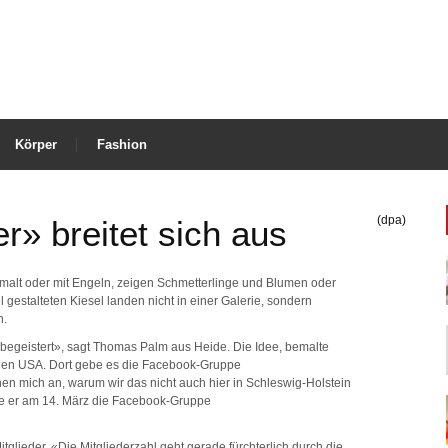
Körper
Fashion
(dpa)
r» breitet sich aus
emalt oder mit Engeln, zeigen Schmetterlinge und Blumen oder
 gestalteten Kiesel landen nicht in einer Galerie, sondern
n.
begeistert», sagt Thomas Palm aus Heide. Die Idee, bemalte
 den USA. Dort gebe es die Facebook-Gruppe
hen mich an, warum wir das nicht auch hier in Schleswig-Holstein
 er am 14. März die Facebook-Gruppe
tglieder. «Die Mitgliederzahl geht gerade fürchterlich durch die