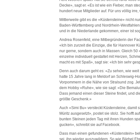
Decke», sagt er. «Es ist wie ein Fieber, man s
hundert neue Mitglieder auf. Für uns völlig irre,
Mittlerweile gibt es die «Küstensteine» nicht n
Baden-Württemberg und Nordrhein-Westfahlen»
und in die Niederlande gekommen, einer ist sog
Andrea Rosenfeld, eine Mitbegründerin der Fac
«Ich bin zurzeit die Einzige, die für Hannover Kü
nur gerne, sondern auch in Massen. Gleich 50 «
einzelne individuell gestaltet mit Herzen, Sch
macht es mit Spaß», sagt sie: «Ich bin sehr g
Denn auch darum geht es: «Zu sehen, wie weit e
hatte 15 Jahre lang in Meldorf an Schleswig-H
Vorpommern in die Nähe von Stralsund zog. Jet
dem Hobby «Ruhe», wie sie sagt: «Die Bemalung
Dass jemand einen dieser Steine findet, und 
größte Geschenk.»
Auch «Simi Bu» versteckt Küstensteine, damit 
Müritz ausgesetzt», postet sie stolz. Sie hofft
bunten Steinen jeden Tag mit ihren Hunden spa
gucken», schreibt sie auf Facebook.
Dass man einen gefundenen «Küstenstein» behäl
sei, ihn wieder auszuwildern. So wie Bärbel Eh