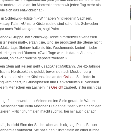
teckt andere Leute an. Im Moment nehmen wir jeden Tag mehr als
 wie sich das entwickelt hat.»
ur in Schleswig-Holstein. «Wir haben Mitglieder in Sachsen,
, sagt Palm. «Unsere Küstensteine sind schon bis Schweden
ar nach Pakistan gereist», sagt Palm.
ebook-Gruppe, hat Schleswig-Holstein mittlerweile verlassen.
stensteine malt», erzählt sie. Und sie produziert die Steine nicht
Muttertags-Steine» hatte sie fürs Wochenende kreiert – jeder
metterlingen und Blumen. «Zwei Tage war ich daran. Aber man
espannt, ob davon welche gepostet werden.»
in Stein auf Reisen geht», sagt Anett Maltzahn. Die 42-Jährige
olsteins Nordseeküste gelebt, bevor sie nach Mecklenburg-
zt sammelt sie ihre Küstensteine an der
Ostsee
. Sie findet in
 verhindert, in Grübelphasen und Denkschleifen zu verfallen.
diesem Menschen ein Lächeln ins
Gesicht
zaubert, ist für mich das
sie gefunden werden: «Meinen ersten Stein gerade in Waren
 auf Menschen wie Britta Möscher. Die geht auf der Suche nach den
zieren: «Nicht nur malen macht süchtig, bei mir auch danach
t, ist nicht Sinn der Sache, aber auch ok, sagt Palm. Besser
renberg es vormacht. Sie hat einen Küstenstein an einer Kirche