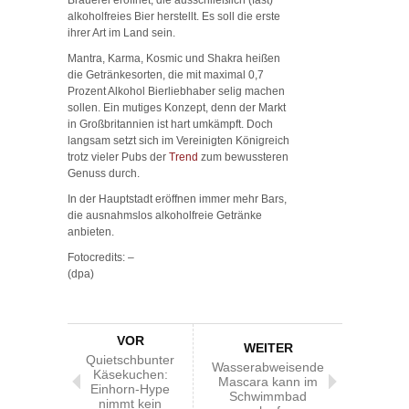
alkoholfreies Bier herstellt. Es soll die erste
ihrer Art im Land sein.
Mantra, Karma, Kosmic und Shakra heißen
die Getränkesorten, die mit maximal 0,7
Prozent Alkohol Bierliebhaber selig machen
sollen. Ein mutiges Konzept, denn der Markt
in Großbritannien ist hart umkämpft. Doch
langsam setzt sich im Vereinigten Königreich
trotz vieler Pubs der
Trend
zum bewussteren
Genuss durch.
In der Hauptstadt eröffnen immer mehr Bars,
die ausnahmslos alkoholfreie Getränke
anbieten.
Fotocredits: –
(dpa)
VOR
WEITER
Quietschbunter
Wasserabweisende
Käsekuchen:
Mascara kann im
Einhorn-Hype
Schwimmbad
nimmt kein