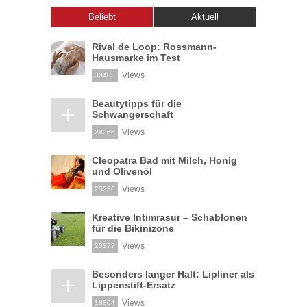
Beliebt
Aktuell
Rival de Loop: Rossmann-
Hausmarke im Test
Views
30403
Beautytipps für die
Schwangerschaft
Views
29366
Cleopatra Bad mit Milch, Honig
und Olivenöl
Views
25236
Kreative Intimrasur – Schablonen
für die Bikinizone
Views
20377
Besonders langer Halt: Lipliner als
Lippenstift-Ersatz
Views
18804