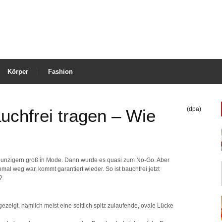
Körper
Fashion
(dpa)
chfrei tragen – Wie
eunzigern groß in Mode. Dann wurde es quasi zum No-Go. Aber
al weg war, kommt garantiert wieder. So ist bauchfrei jetzt
?
ezeigt, nämlich meist eine seitlich spitz zulaufende, ovale Lücke