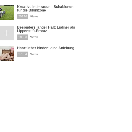
Kreative Intimrasur – Schablonen
für die Bikinizone
20376
Views
Besonders langer Halt: Lipliner als
Lippenstift-Ersatz
18803
Views
Haartücher binden: eine Anleitung
17054
Views