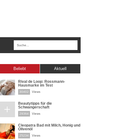
Beliebt
Aktuell
Rival de Loop: Rossmann-
Hausmarke im Test
30402
Views
Beautytipps für die
Schwangerschaft
29364
Views
Cleopatra Bad mit Milch, Honig und
Olivenöl
25234
Views