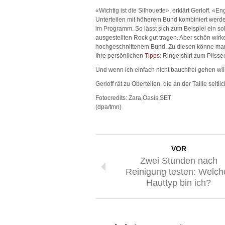
«Wichtig ist die Silhouette», erklärt Gerloff. «E
Unterteilen mit höherem Bund kombiniert werde
im Programm. So lässt sich zum Beispiel ein sol
ausgestellten Rock gut tragen. Aber schön wir
hochgeschnittenem Bund. Zu diesen könne man 
Ihre persönlichen
Tipps
: Ringelshirt zum Pliss
Und wenn ich einfach nicht bauchfrei gehen will,
Gerloff rät zu Oberteilen, die an der Taille seitl
Fotocredits: Zara,Oasis,SET
(dpa/tmn)
VOR
Zwei Stunden nach
Reinigung testen: Welch
Hauttyp bin ich?