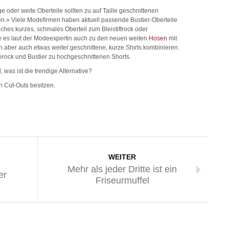
nge oder weite Oberteile sollten zu auf Taille geschnittenen
n.» Viele Modefirmen haben aktuell passende Bustier-Oberteile
ches kurzes, schmales Oberteil zum Bleistiftrock oder
ke es laut der Modeexpertin auch zu den neuen weiten
Hosen
mit
aber auch etwas weiter geschnittene, kurze Shirts kombinieren.
eerock und Bustier zu hochgeschnittenen Shorts.
 was ist die trendige Alternative?
ich Cut-Outs besitzen.
WEITER
Mehr als jeder Dritte ist ein
er
Friseurmuffel