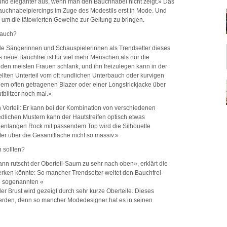
und eleganter aus, wenn man den Bauchnabel nicht zeigt.» Das
Bauchnabelpiercings im Zuge des Modestils erst in Mode. Und
 um die tätowierten Geweihe zur Geltung zu bringen.
bauch?
e Sängerinnen und Schauspielerinnen als Trendsetter dieses
neue Bauchfrei ist für viel mehr Menschen als nur die
den meisten Frauen schlank, und ihn freizulegen kann in der
ellten Unterteil vom oft rundlichen Unterbauch oder kurvigen
inem offen getragenen Blazer oder einer Longstrickjacke über
tblitzer noch mal.»
 Vorteil: Er kann bei der Kombination von verschiedenen
edlichen Mustern kann der Hautstreifen optisch etwas
odenlangen Rock mit passendem Top wird die Silhouette
ter über die Gesamtfläche nicht so massiv.»
 sollten?
ann rutscht der Oberteil-Saum zu sehr nach oben», erklärt die
erken könnte: So mancher Trendsetter weitet den Bauchfrei-
e sogenannten «
 der Brust wird gezeigt durch sehr kurze Oberteile. Dieses
rden, denn so mancher Modedesigner hat es in seinen