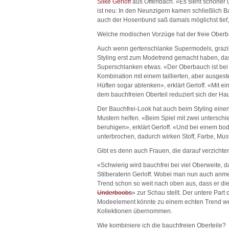
Silke Gerloff
aus Offenbach. «Es sieht schöner 
ist neu: In den Neunzigern kamen schließlich 
auch der Hosenbund saß damals möglichst tief,
Welche modischen Vorzüge hat der freie Ober
Auch wenn gertenschlanke Supermodels, grazil
Styling erst zum Modetrend gemacht haben, das 
Superschlanken etwas. «Der Oberbauch ist bei 
Kombination mit einem taillierten, aber ausgest
Hüften sogar ablenken», erklärt Gerloff. «Mit e
dem bauchfreien Oberteil reduziert sich der Hau
Der Bauchfrei-Look hat auch beim Styling einen
Mustern helfen. «Beim Spiel mit zwei unterschi
beruhigen», erklärt Gerloff. «Und bei einem b
unterbrochen, dadurch wirken Stoff, Farbe, Mus
Gibt es denn auch Frauen, die darauf verzichten
«Schwierig wird bauchfrei bei viel Oberweite, d
Stilberaterin Gerloff. Wobei man nun auch anm
Trend schon so weit nach oben aus, dass er di
Underboobs
» zur Schau stellt. Der untere Part
Modeelement könnte zu einem echten Trend we
Kollektionen übernommen.
Wie kombiniere ich die bauchfreien Oberteile?