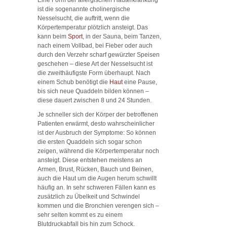
ist die sogenannte cholinergische
Nesselsucht, die auftritt, wenn die
Körpertemperatur plötzlich ansteigt. Das
kann beim
Sport
, in der Sauna, beim Tanzen,
nach einem Vollbad, bei Fieber oder auch
durch den Verzehr scharf gewürzter Speisen
geschehen – diese Art der Nesselsucht ist
die zweithäufigste Form überhaupt. Nach
einem Schub benötigt die
Haut
eine Pause,
bis sich neue Quaddeln bilden können –
diese dauert zwischen 8 und 24 Stunden.
Je schneller sich der Körper der betroffenen
Patienten erwärmt, desto wahrscheinlicher
ist der Ausbruch der Symptome: So können
die ersten Quaddeln sich sogar schon
zeigen, während die Körpertemperatur noch
ansteigt. Diese entstehen meistens an
Armen, Brust, Rücken, Bauch und Beinen,
auch die Haut um die Augen herum schwillt
häufig an. In sehr schweren Fällen kann es
zusätzlich zu Übelkeit und Schwindel
kommen und die Bronchien verengen sich –
sehr selten kommt es zu einem
Blutdruckabfall bis hin zum Schock.