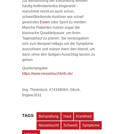
Zur Behandlung der Erkrankung werden
häufig Antihistaminika eingesetzt –
manchmal reicht es auch schon,
schweißtreibende Auslöser wie scharf
gewürztes
Essen
oder Sport zu meiden.
Manche Patienten nutzen sogar die
klassische Quaddelpause, um ihren
Tagesablauf zu planen: Sie verausgaben
sich zum Beispiel mittags um die Symptome
auszulösen und nutzen dann den Abend, um
dann ohne den lästigen Ausschlag tanzen zu
gehen.
Quellenangabe:
https://www.nesselsuchtinfo.de/
Img: Thinkstock, 474348064, iStock,
tinglee1631
TAGS
Behandlung
Haut
Krankheit
Nesselsucht
Schweiß
Symptome