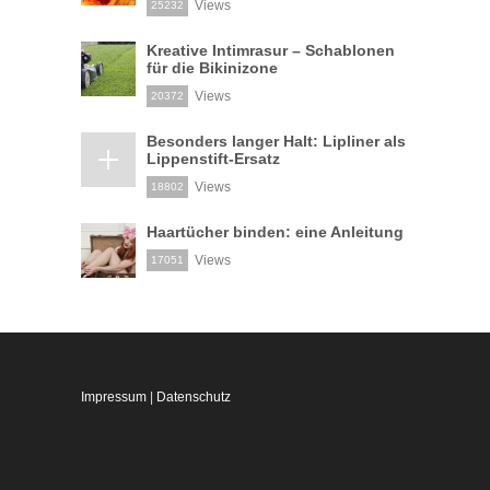
Views
25232
Kreative Intimrasur – Schablonen
für die Bikinizone
Views
20372
Besonders langer Halt: Lipliner als
Lippenstift-Ersatz
Views
18802
Haartücher binden: eine Anleitung
Views
17051
Impressum
|
Datenschutz