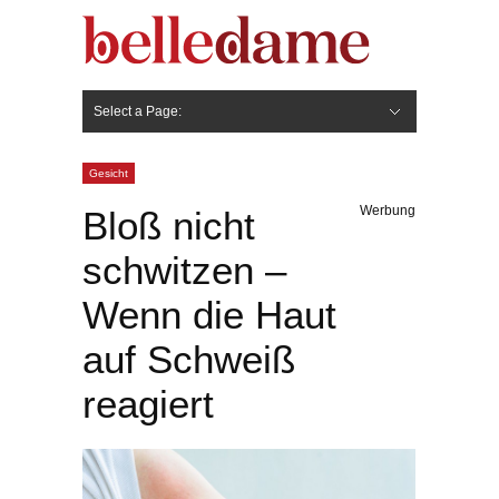
Select a Page:
Hide Navigation
Gesicht
Anti-Aging
Make Up
Pflege
Nägel
Haare
Frisuren
Pflege
Stylingprodukte
Körper
Fashion
Gesicht
Werbung
Bloß nicht
schwitzen –
Wenn die Haut
auf Schweiß
reagiert