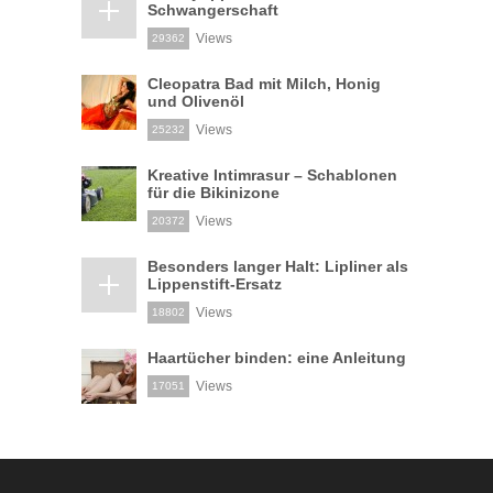
Schwangerschaft
Views
29362
Cleopatra Bad mit Milch, Honig
und Olivenöl
Views
25232
Kreative Intimrasur – Schablonen
für die Bikinizone
Views
20372
Besonders langer Halt: Lipliner als
Lippenstift-Ersatz
Views
18802
Haartücher binden: eine Anleitung
Views
17051