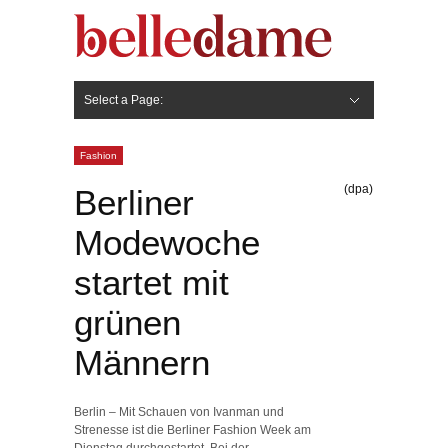
Select a Page:
Hide Navigation
Gesicht
Anti-Aging
Make Up
Pflege
Nägel
Haare
Frisuren
Pflege
Stylingprodukte
Körper
Fashion
Fashion
(dpa)
Berliner
Modewoche
startet mit
grünen
Männern
Berlin – Mit Schauen von Ivanman und
Strenesse ist die Berliner Fashion Week am
Dienstag durchgestartet. Bei der