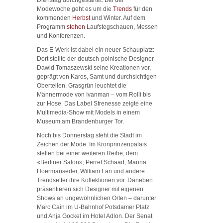
Modewoche geht es um die
Trends
für den
kommenden
Herbst
und Winter. Auf dem
Programm
stehen
Laufstegschauen, Messen
und Konferenzen.
Das E-Werk ist dabei ein neuer Schauplatz:
Dort stellte der deutsch-polnische Designer
Dawid Tomaszewski seine Kreationen vor,
geprägt von Karos, Samt und durchsichtigen
Oberteilen. Grasgrün leuchtet die
Männermode von Ivanman – vom Rolli bis
zur Hose. Das Label Strenesse zeigte eine
Multimedia-Show mit Models in einem
Museum am Brandenburger Tor.
Noch bis Donnerstag steht die Stadt im
Zeichen der Mode. Im Kronprinzenpalais
stellen bei einer weiteren Reihe, dem
«Berliner Salon», Perret Schaad, Marina
Hoermanseder, William Fan und andere
Trendsetter ihre Kollektionen vor. Daneben
präsentieren sich Designer mit eigenen
Shows an ungewöhnlichen Orten – darunter
Marc Cain im U-Bahnhof Potsdamer Platz
und Anja Gockel im Hotel Adlon. Der Senat