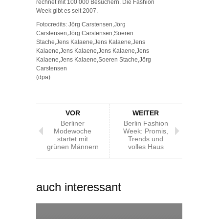
rechnet mit 100 000 Besuchern. Die Fashion
Week gibt es seit 2007.
Fotocredits: Jörg Carstensen,Jörg
Carstensen,Jörg Carstensen,Soeren
Stache,Jens Kalaene,Jens Kalaene,Jens
Kalaene,Jens Kalaene,Jens Kalaene,Jens
Kalaene,Jens Kalaene,Soeren Stache,Jörg
Carstensen
(dpa)
VOR
WEITER
Berliner
Berlin Fashion
Modewoche
Week: Promis,
startet mit
Trends und
grünen Männern
volles Haus
auch interessant