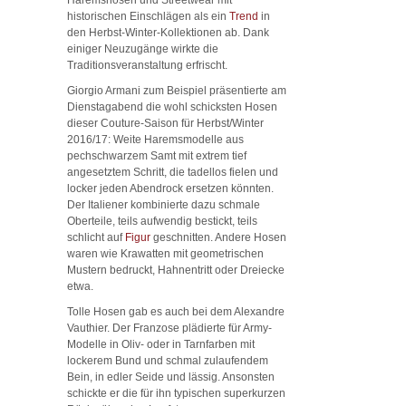
historischen Einschlägen als ein
Trend
in
den Herbst-Winter-Kollektionen ab. Dank
einiger Neuzugänge wirkte die
Traditionsveranstaltung erfrischt.
Giorgio Armani zum Beispiel präsentierte am
Dienstagabend die wohl schicksten Hosen
dieser Couture-Saison für Herbst/Winter
2016/17: Weite Haremsmodelle aus
pechschwarzem Samt mit extrem tief
angesetztem Schritt, die tadellos fielen und
locker jeden Abendrock ersetzen könnten.
Der Italiener kombinierte dazu schmale
Oberteile, teils aufwendig bestickt, teils
schlicht auf
Figur
geschnitten. Andere Hosen
waren wie Krawatten mit geometrischen
Mustern bedruckt, Hahnentritt oder Dreiecke
etwa.
Tolle Hosen gab es auch bei dem Alexandre
Vauthier. Der Franzose plädierte für Army-
Modelle in Oliv- oder in Tarnfarben mit
lockerem Bund und schmal zulaufendem
Bein, in edler Seide und lässig. Ansonsten
schickte er die für ihn typischen superkurzen