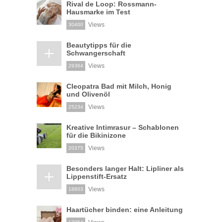
Rival de Loop: Rossmann-
Hausmarke im Test
Views
30400
Beautytipps für die
Schwangerschaft
Views
29364
Cleopatra Bad mit Milch, Honig
und Olivenöl
Views
25234
Kreative Intimrasur – Schablonen
für die Bikinizone
Views
20375
Besonders langer Halt: Lipliner als
Lippenstift-Ersatz
Views
18803
Haartücher binden: eine Anleitung