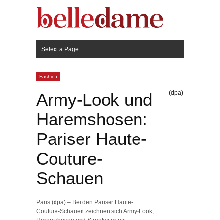
Select a Page:
Hide Navigation
Gesicht
Anti-Aging
Make Up
Pflege
Nägel
Haare
Frisuren
Pflege
Stylingprodukte
Körper
Fashion
Fashion
(dpa)
Army-Look und
Haremshosen:
Pariser Haute-
Couture-
Schauen
Paris (dpa) – Bei den Pariser Haute-
Couture-Schauen zeichnen sich Army-Look,
Haremshosen und Streetwear mit