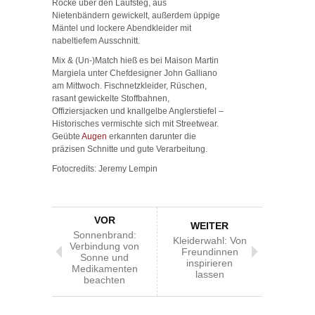
Röcke über den Laufsteg, aus
Nietenbändern gewickelt, außerdem üppige
Mäntel und lockere Abendkleider mit
nabeltiefem Ausschnitt.
Mix & (Un-)Match hieß es bei Maison Martin
Margiela unter Chefdesigner John Galliano
am Mittwoch. Fischnetzkleider, Rüschen,
rasant gewickelte Stoffbahnen,
Offiziersjacken und knallgelbe Anglerstiefel –
Historisches vermischte sich mit Streetwear.
Geübte
Augen
erkannten darunter die
präzisen Schnitte und gute Verarbeitung.
Fotocredits: Jeremy Lempin
VOR
WEITER
Sonnenbrand:
Kleiderwahl: Von
Verbindung von
Freundinnen
Sonne und
inspirieren
Medikamenten
lassen
beachten