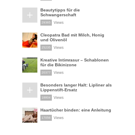
Beautytipps für die
Schwangerschaft
Views
29365
Cleopatra Bad mit Milch, Honig
und Olivenöl
Views
25235
Kreative Intimrasur – Schablonen
für die Bikinizone
Views
20377
Besonders langer Halt: Lipliner als
Lippenstift-Ersatz
Views
18804
Haartücher binden: eine Anleitung
Views
17056